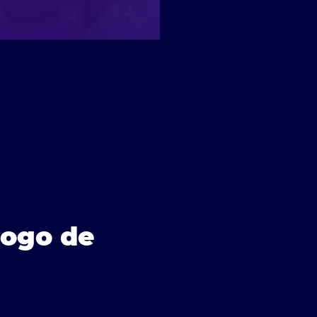
Jogo de