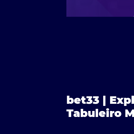
bet33 | Exp
Tabuleiro 