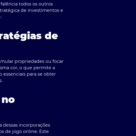
falência todos os outros
tratégica de investimentos e
.
atégias de
mular propriedades ou focar
sma cor, o que permite a
 essenciais para se obter
s.
 no
ma dessas incorporações
s de jogo online. Este