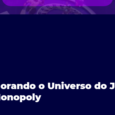
lorando o Universo do 
Monopoly