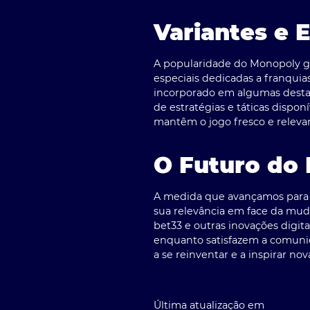
Variantes e 
A popularidade do Monopoly ge
especiais dedicadas a franquia
incorporado em algumas destas
de estratégias e táticas dispon
mantêm o jogo fresco e relevan
O Futuro do 
A medida que avançamos para 
sua relevância em face da mu
bet33 e outras inovações digit
enquanto satisfazem a comunid
a se reinventar e a inspirar 
Última atualização em