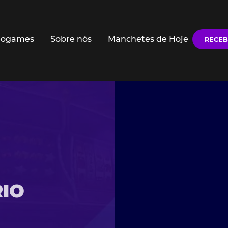
eogames
Sobre nós
Manchetes de Hoje
RECEB
RIO