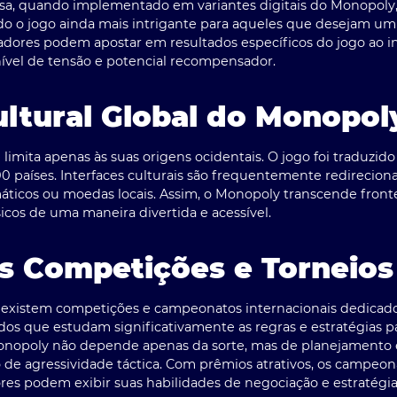
sa, quando implementado em variantes digitais do Monopoly
ndo o jogo ainda mais intrigante para aqueles que desejam um
ogadores podem apostar em resultados específicos do jogo ao 
nível de tensão e potencial recompensador.
ltural Global do Monopol
imita apenas às suas origens ocidentais. O jogo foi traduzid
0 países. Interfaces culturais são frequentemente redirecio
áticos ou moedas locais. Assim, o Monopoly transcende front
cos de uma maneira divertida e acessível.
s Competições e Torneios
existem competições e campeonatos internacionais dedicados
 que estudam significativamente as regras e estratégias par
onopoly não depende apenas da sorte, mas de planejamento e
o de agressividade táctica. Com prêmios atrativos, os campe
es podem exibir suas habilidades de negociação e estratégia