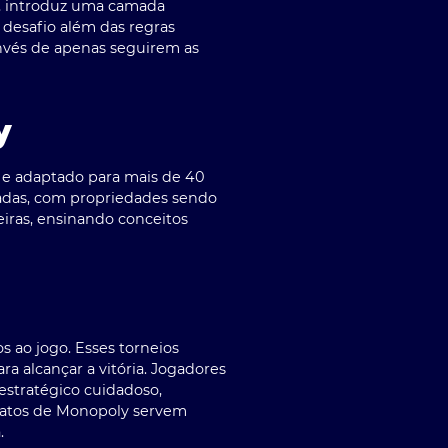
, introduz uma camada
 desafio além das regras
invés de apenas seguirem as
y
o e adaptado para mais de 40
nadas, com propriedades sendo
eiras, ensinando conceitos
 ao jogo. Esses torneios
a alcançar a vitória. Jogadores
stratégico cuidadoso,
onatos de Monopoly servem
.