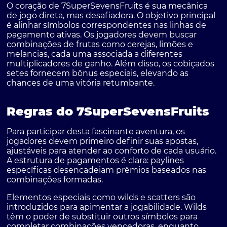
O coração de 7SuperSevensFruits é sua mecânica
de jogo direta, mas desafiadora. O objetivo principal
é alinhar símbolos correspondentes nas linhas de
pagamento ativas. Os jogadores devem buscar
combinações de frutas como cerejas, limões e
melancias, cada uma associada a diferentes
multiplicadores de ganho. Além disso, os cobiçados
setes fornecem bônus especiais, elevando as
chances de uma vitória retumbante.
Regras do 7SuperSevensFruits
Para participar desta fascinante aventura, os
jogadores devem primeiro definir suas apostas,
ajustáveis para atender ao conforto de cada usuário.
A estrutura de pagamentos é clara: paylines
específicas desencadeiam prêmios baseados nas
combinações formadas.
Elementos especiais como wilds e scatters são
introduzidos para apimentar a jogabilidade. Wilds
têm o poder de substituir outros símbolos para
completar combinações vencedoras, enquanto