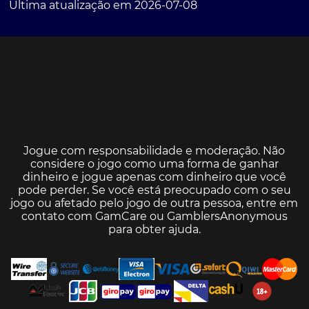
Última atualização em 2026-07-08
Jogue com responsabilidade e moderação. Não
considere o jogo como uma forma de ganhar
dinheiro e jogue apenas com dinheiro que você
pode perder. Se você está preocupado com o seu
jogo ou afetado pelo jogo de outra pessoa, entre em
contato com
GamCare
ou
GamblersAnonymous
para obter ajuda.