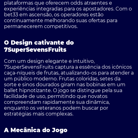
plataformas que oferecem odds atraentes e
experiências integradas para os apostadores. Com o
bet33
em ascensão, os operadores estão
continuamente melhorando suas ofertas para
permanecerem competitivos.
O Design cativante do
7SuperSevensFruits
Com um design elegante e intuitivo,
7SuperSevensFruits captura a essência dos icônicos
caça-níqueis de frutas, atualizando-os para atender a
um público moderno. Frutas coloridas, setes da
sorte e sinos dourados giram nas bobinas em um
ballet hipnotizante. O jogo se distingue pela sua
facilidade de uso, permitindo que novatos
compreendam rapidamente sua dinâmica,
enquanto os veteranos podem buscar por
estratégias mais complexas.
A Mecânica do Jogo